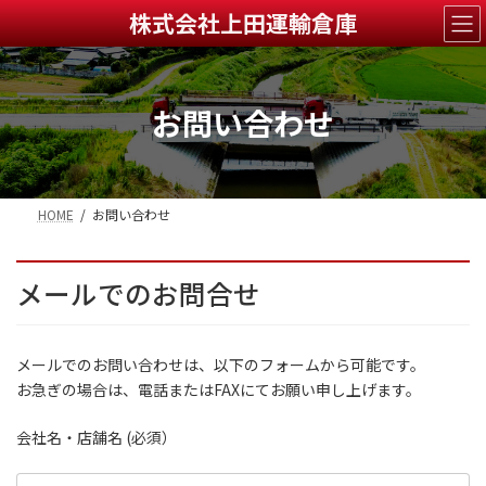
コ
ナ
株式会社上田運輸倉庫
ン
ビ
テ
ゲ
ン
ー
ツ
シ
お問い合わせ
へ
ョ
ス
ン
キ
に
ッ
移
プ
動
HOME
お問い合わせ
メールでのお問合せ
メールでのお問い合わせは、以下のフォームから可能です。
お急ぎの場合は、電話またはFAXにてお願い申し上げます。
会社名・店舗名
(必須）